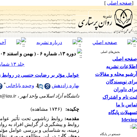
[
صفحه اصلی
]
بخش‌های اصلی
دوره ۱۳، شماره ۶ - ( بهمن و اسفند ۱۴۰۴ )
صفحه اصلی
جلد ۱۳ شماره ۶ صفحات ۷۵-۶۵
اطلاعات نشریه
آرشیو مجله و مقالات
عوامل مؤثر بر رضایت جنسی در روابط زن
برای نویسندگان
*
بهاره زاددهش
،
وحیده باباخانی
برای داوران
دانشگاه آزاد اسلامی واحد ابهر ،
n@iau.ir
ثبت نام و اشتراک
تماس با ما
چکیده:
(۱۷۴۶ مشاهده)
تسهیلات پایگاه
مقدمه:
روابط زناشویی تحت تأثیر عوا
Idexing
روابط و پیشگیری از گرایش افراد به روا
زمینه، به شناسایی و بررسی عوامل مؤثر
جستجو در پایگاه
روش کار:
در این مطالعه مروری نظام‌