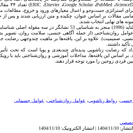
ScienceD
،
PubMed
،
Google Scholar
،
Elsevier
،
ERIC
)
تعداد
۳۴
مقاله
رای استراتژی
معیارهای ورود و خروج،
جست‌وجو
و اعمال
مطالعات من
امی مقالات بر اساس عنوان، چکیده و متن ارزیابی شدند و پس از ح
ونه های نهایی انتخاب شدند.
تحلیل محتوای کیفی با رویکرد آلتاید (1996) منجر به شناسایی 53 نشانگر
عوامل روان‌شناختی (از جمله آگاهی جنسی، سلامت روان، تصویر بد
نسی، صمیمیت). علاوه بر این، یافته‌ها بر ماهیت چندوجهی رضایت جن
أکید داشتند.
اد که رضایت زناشویی پدیده‌ای چندبعدی و پویا است که تحت تأثیر
. بر اساس این یافته‌ها، مداخلات آموزشی و روان‌شناختی باید با ر
بین فردی زوجین را مورد توجه قرار دهند.
 جنسی
،
روابط زناشویی
،
عوامل روان‌شناختی
،
عوامل جسمانی
خصصي