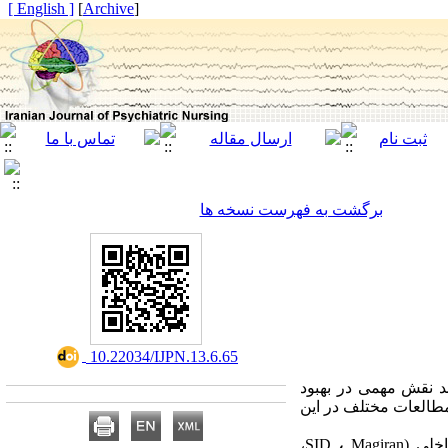
[ English ]
]
Archive
[
برگشت به فهرست نسخه ها
‎ 10.22034/IJPN.13.6.65
د نقش مهمی در بهبود
مطالعات مختلف در این
اخلی
(
Magiran
،
SID
،