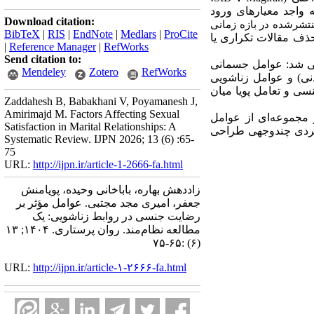
 واجد معیارهای ورود
Download citation:
تشرشده در بازه زمانی
BibTeX
|
RIS
|
EndNote
|
Medlars
|
ProCite
ذف مقالات تکراری یا
|
Reference Manager
|
RefWorks
Send citation to:
 در سه مقوله اصلی شناسایی شد: عوامل جسمانی
Mendeley
Zotero
RefWorks
نی) و عوامل زناشویی
سی و تعامل پویا میان
Zaddahesh B, Babakhani V, Poyamanesh J,
Amirimajd M. Factors Affecting Sexual
 مجموعه‌ای از عوامل
Satisfaction in Marital Relationships: A
ویکردی چندوجهی طراحی
Systematic Review. IJPN 2026; 13 (6) :65-
75
URL:
http://ijpn.ir/article-1-2666-fa.html
زاددهش بهاره، باباخانی وحیده، پویامنش
جعفر، امیری مجد مجتبی. عوامل مؤثر بر
رضایت جنسی در روابط زناشویی: یک
مطالعه نظام‌مند. روان پرستاری. ۱۴۰۴; ۱۳
(۶) :۶۵-۷۵
URL:
http://ijpn.ir/article-۱-۲۶۶۶-fa.html