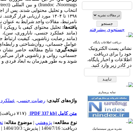
Noormags
،
Irandoc
) و بین المللی (
irect
انتخاب و تحلیل محتوایی شدند
پس از اج
.
.
تم
۱۳۹۸
تا
۱۴۰۴
مورد ارزیابی قرار گرفتند
نامرتبط، مقالات واجد شرایط به عنوان نم
یافته‌ها:
جستجوی پیشرفته
(مانند عملکرد جنسی، ناباروری، سن)، 
(مانند رضایت زناشویی، کیفیت ارتباط ج
دریافت اطلاعات پایگاه
عوامل جسمانی، روان‌شناختی و رابطه‌ای ت
نشانی پست الکترونیک
نتیجه‌گیری:
نتایج مطالعه حاضر نشان د
خود را برای دریافت
جسمانی، روانی و زناشویی قرار می‌گیرد
اطلاعات و اخبار پایگاه،
شوند و به طور هم‌زمان به ابعاد فردی و 
در کادر زیر وارد کنید.
نمایه پرستاری
واژه‌های کلیدی:
رضایت جنسی
،
عملکرد
متن کامل
[PDF 337 kb]
(۷۱۷ دریافت)
نوع مطالعه:
پژوهشي
|
موضوع مقاله:
ت
دریافت: 1404/7/16 | پذیرش: 1404/10/3 | انتشار: 1404/11/10 | انتشار الکترونیک: 1404/11/10
نشریه مرور سیستماتیک