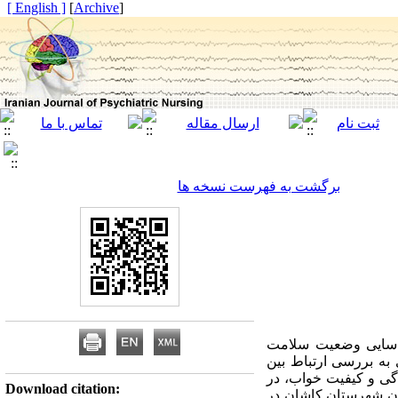
[ English ]
]
Archive
[
برگشت به فهرست نسخه ها
ناسایی وضعیت سلامت
 به بررسی ارتباط بین
گی و کیفیت خواب، در
Download citation:
عه توصیفی - مقطعی بود که بر روی 370 نفر از سالمندان شهرستان کاشان در