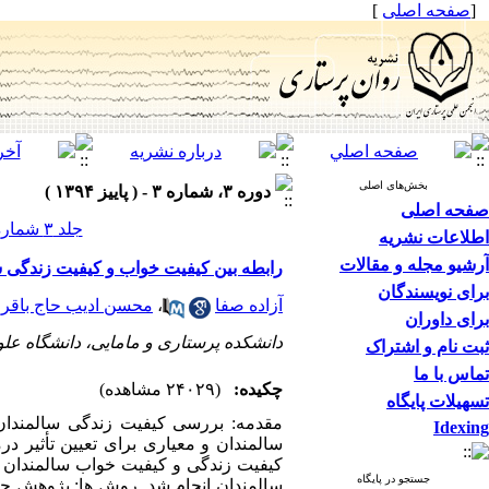
[
صفحه اصلی
]
بخش‌های اصلی
دوره ۳، شماره ۳ - ( پاییز ۱۳۹۴ )
صفحه اصلی
جلد ۳ شماره ۳ صفحات ۶۲-۵۳
اطلاعات نشریه
آرشیو مجله و مقالات
رابطه بین کیفیت خواب و کیفیت زندگی س
برای نویسندگان
آزاده صفا
،
محسن ادیب حاج باقر
برای داوران
دانشکده پرستاری و مامایی، دانشگاه عل
ثبت نام و اشتراک
تماس با ما
چکیده:
(۲۴۰۲۹ مشاهده)
تسهیلات پایگاه
مقدمه: بررسی کیفیت زندگی سالمندان
Idexing
سالمندان و معیاری برای تعیین تأثیر د
کیفیت زندگی و کیفیت خواب سالمندان 
جستجو در پایگاه