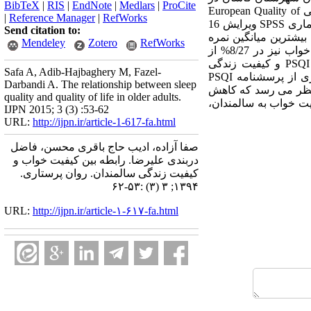
BibTeX
|
RIS
|
EndNote
|
Medlars
|
ProCite
سال 1392 انجام شد. ابزار جمع آوری داده ها، شامل سه بخش اطلاعات دموگرافیک، پرسشنامه کیفیت زندگی European Quality of
|
Reference Manager
|
RefWorks
Life Dimensions و پرسشنامه کیفیت خواب پیتزبورگ Pittsburgh Sleep Quality Index بود. داده ها با نرم افزار آماری SPSS ویرایش 16
Send citation to:
بیشترین میانگین نمره
Mendeley
Zotero
RefWorks
کیفیت زندگی مربوط به جزء مراقبت از خود، و کمترین میانگین مربوط به جزء درد و ناراحتی بود. کیفیت خواب نیز در 8/27% از
سالمندان، نامطلوب گزارش شد. ضریب همبستگی اسپیرمن، ارتباط معکوس و معناداری را بین نمره کل PSQI و کیفیت زندگی
Safa A, Adib-Hajbaghery M, Fazel-
سالمندان نشان داد (p=0/001، r=-0/489). نتیجه گیری: پژوهش حاضر نشان داد که سالمندانی که نمره بیشتری از پرسشنامه PSQI
Darbandi A. The relationship between sleep
ه نظر می رسد که کاهش
quality and quality of life in older adults.
ت خواب به سالمندان،
IJPN 2015; 3 (3) :53-62
URL:
http://ijpn.ir/article-1-617-fa.html
صفا آزاده، ادیب حاج باقری محسن، فاضل
دربندی علیرضا. رابطه بین کیفیت خواب و
کیفیت زندگی سالمندان. روان پرستاری.
۱۳۹۴; ۳ (۳) :۵۳-۶۲
URL:
http://ijpn.ir/article-۱-۶۱۷-fa.html