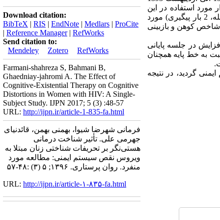
گرفتند. ابزار مورد استفاده در این
Download citation:
پژوهش پرسشنامه تحریفات شناختی (حسن زاده و سالار، 1389) بود که طی 7 بار (2 بار خط پایه، 3 بار مداخله، 2 بار پیگیری) مورد
BibTeX
|
RIS
|
EndNote
|
Medlars
|
ProCite
 شاخص کوهن و بازبینی
|
Reference Manager
|
RefWorks
Send citation to:
فزایش در جلسه پایانی
Mendeley
Zotero
RefWorks
ت به خط پایه همچنان
.
Farmani-shahreza S, Bahmani B,
منی گردید، در نتیجه
Ghaedniay-jahromi A. The Effect of
Cognitive-Existential Therapy on Cognitive
Distortions in Women with HIV: A Single-
Subject Study. IJPN 2017; 5 (3) :48-57
URL:
http://ijpn.ir/article-1-835-fa.html
فرمانی شهرضا شیوا، بهمنی بهمن، قائدنیای
جهرمی علی. تأثیر شناخت درمانی
هستی‌نگر بر تحریفات شناختی زنان مبتلا به
ویروس نقص سیستم ایمنی: مطالعه مورد
منفرد. روان پرستاری. ۱۳۹۶; ۵ (۳) :۴۸-۵۷
URL:
http://ijpn.ir/article-۱-۸۳۵-fa.html