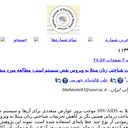
ات شناختی زنان مبتلا به ویروس نقص سیستم ایمنی: مطالعه مورد منف
*
،
علی قائدنیای جهرمی
ن، ایران ،
bbahmani43@uswr.ac.ir
مقدمه: تحریفات شناختی در بیماران مبتلا به HIV/AIDS موجب بروز عوارض متعددی برای 
 درمانی هستی نگر بر کاهش تحریفات شناختی زنان مبتلا به ویروس