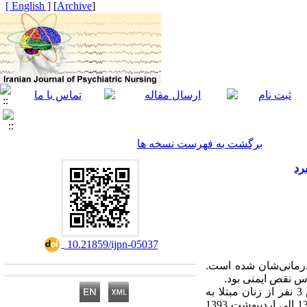
[ English ]
]
Archive
[
برگشت به فهرست نسخه ها
رد
‎ 10.21859/ijpn-05037
آن‌ها و سیستم درمانی‌شان شده است.
 نقص ایمنی بود.
روش کار: در این پژوهش از طرح تک آزمودنی از نوع چند خط پایه‌ای استفاده شده است. نمونه این پژوهش 3 نفر از زنان مبتلا به
ویروس نقص سیستم ایمنی انسان مراجعه کننده به مرکز درمانی شهید سبزه پرور کرج در بازه زمانی آذر 1392 الی اردیبهشت 1393