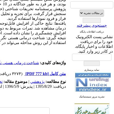
سنجش قرار گرفت. برای تجزیه و تحلیل دا
فراز و فرود نمودارها استفاده گردید.
یافته‌ها: نتایج حاکی از افزایش قابل‌ت
جستجوی پیشرفته
درمان مشاهده شد. نمرات مربوط به دو 
افزایش چشمگیری را نشان داده است. اف
دریافت اطلاعات پایگاه
نتیجه گیری: شناخت درمانی هستی نگر ب
نشانی پست الکترونیک
استفاده از این روش مداخله می‌تواند در 
خود را برای دریافت
اطلاعات و اخبار پایگاه،
در کادر زیر وارد کنید.
واژه‌های کلیدی:
شناخت درمانی هستی نگ
متن کامل
[PDF 777 kb]
(۳۲۷۴ دریافت)
نمایه پرستاری
نوع مطالعه:
پژوهشي
|
موضوع مقاله:
ت
دریافت: 1395/8/29 | پذیرش: 1396/5/9 | انتشار: 1396/5/16 | انتشار الکترونیک: 1396/5/16
نشریه مرور سیستماتیک