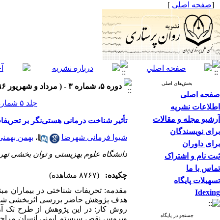
[
صفحه اصلی
]
بخش‌های اصلی
دوره ۵، شماره ۳ - ( مرداد و شهریور ۱۳۹۶ )
صفحه اصلی
جلد ۵ شماره ۳ صفحات ۵۷-۴۸
اطلاعات نشریه
آرشیو مجله و مقالات
تأثیر شناخت درمانی هستی‌نگر بر تحریف
برای نویسندگان
شیوا فرمانی شهرضا
،
بهمن بهمنی
برای داوران
دانشگاه علوم بهزیستی و توان بخشی تهرا
ثبت نام و اشتراک
تماس با ما
چکیده:
(۸۷۶۷ مشاهده)
تسهیلات پایگاه
Idexing
هدف پژوهش حاضر بررسی اثربخشی شناخت
جستجو در پایگاه