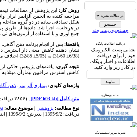
روش کار
:
در هرجلسه اجرا شد. داده‌ها از طریق 
جستجوی پیشرفته
جمع آوری و با استفاده از آزمون‌های تی مستقل 
یافته‌ها:
دریافت اطلاعات پایگاه
نشانی پست الکترونیک
نشان دهنده کاهش معنی دار استرس در این 
خود را برای دریافت
(6/38± 31/60) به (5/05± 32/85) اختلاف معنی داری نداشت (05/0 <
اطلاعات و اخبار پایگاه،
نتیجه گیری:
یافته‌های پژوهش حاکی از 
در کادر زیر وارد کنید.
کاهش استرس مراقبین بیماران مبتلا به آل
واژه‌های کلیدی:
بیماری آلزایمر
،
ذهن آگا
نمایه پرستاری
متن کامل
[PDF 603 kb]
(۳۸۵۶ دریافت)
نوع مطالعه:
پژوهشي
|
موضوع مقاله:
ت
دریافت: 1395/9/2 | پذیرش: 1395/9/2 | انتشار: 1395/9/2 | انتشار الکترونیک: 1395/9/2
نشریه مرور سیستماتیک