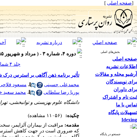
[
صفحه اصلی
]
بخش‌های اصلی
دوره ۴، شماره ۳ - ( مرداد و شهریور ۱۳۹۵ )
صفحه اصلی
جلد ۴ شماره ۳ صفحات ۷-۱
اطلاعات نشریه
آرشیو مجله و مقالات
تأثیر برنامه ذهن آگاهی بر استرس درک شد
برای نویسندگان
محمدعلی حسینی
،
مسعود فلاحی
برای داوران
پوریا رضا سلطانی
،
محمد سعید خا
ثبت نام و اشتراک
دانشگاه علوم بهزیستی و توانبخشی، تهران
تماس با ما
تسهیلات پایگاه
چکیده:
(۱۱۰۵۶ مشاهده)
Idexing
مقدمه
:
مراقبت از بیماران آلزایمر، سخت
که ضروری است در جهت کاهش استرس بر م
جستجو در پایگاه
آگاهی بر استرس درک شده مراقبین خانوادگ