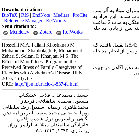
Download citation:
 در آن 60 نفر از مراقبین اصلی بیماران مبتلا به آلزایمر،
BibTeX
|
RIS
|
EndNote
|
Medlars
|
ProCite
مونه گیری در دسترس انتخاب شدند؛ این افراد به
|
Reference Manager
|
RefWorks
شکل تصادفی ساده در دو گروه مداخله و شاهد قرار گرفتند. برای گروه مداخله برنامه ذهن آگاهی در 6 جلسه هفتگی به مدت 2 ساعت
Send citation to:
 پس از پایان مداخله
Mendeley
Zotero
RefWorks
پس از انجام برنامه ذهن آگاهی، میانگین استرس درک شده در گروه مداخله از (6/42± 33/30) به (5/26± 25/43) تقلیل یافت، که
Hosseini M A, Fallahi Khoshknab M,
Mohammadi Shahbolaghi F, Mohammad
و پس از انجام مداخله
Zaheri S, Soltani P, Khanjani M S. The
Effect of Mindfulness Program on the
Perceived Stress of Family Caregivers of
ه ذهن آگاهی در جهت
Elderlies with Alzheimer’s Disease. IJPN
د.
2016; 4 (3) :1-7
URL:
http://ijpn.ir/article-1-837-fa.html
حسینی محمدعلی، فلاحی خشکناب
مسعود، محمدی شاهبلاغی فرحناز،
محمدظاهری آرتیمانی سمیرا، رضا سلطانی
پوریا، خانجانی محمد سعید. تأثیر برنامه ذهن
آگاهی بر استرس درک شده مراقبین
خانوادگی سالمندان مبتلا به آلزایمر. روان
پرستاری. ۱۳۹۵; ۴ (۳) :۱-۷