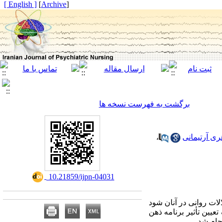
[ English ]
]
Archive
[
برگشت به فهرست نسخه ها
ی آرتیمانی
،
‎ 10.21859/ijpn-04031
ات روانی در آنان شود
ین تأثیر برنامه ذهن
جام شد.