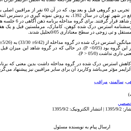
این پژوهش از مطالعات نیمه تجربی دو گروهی قبل و بعد بود، که
مراجعه کننده به انجمن آلزایمر ایران واقع در شهر تهران در سال 1392، به روش ن
پرسشنامه استرس درک شده کوهن، کامارک، مرملستین قبل و یک هفته
و تی زوجی در سطح معناداری 0/05تحلیل شدند.
گروه بود (0/05>
P
). در حالی که در گروه شاهد این میزان قبل 
).
P
کاهش استرس درک شده در گروه مداخله داشت بدین معنی که برنام
زایمر مؤثر می‌باشد وکاربرد آن برای سایر مراقبین نیز پیشنهاد می‌گرد
هی
،
سالمند
،
مراقب
خصصي
ارسال پیام به نویسنده مسئول