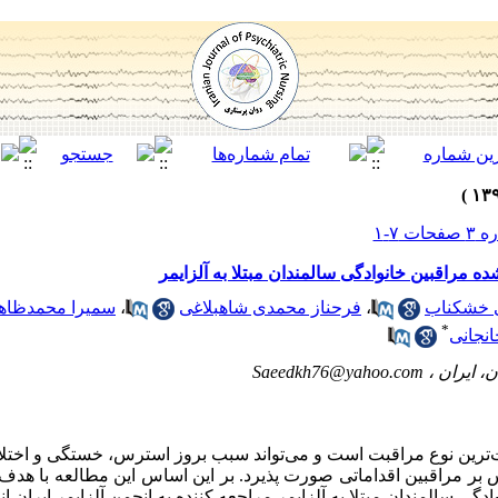
ه مراقبین خانوادگی سالمندان مبتلا به آلزایمر
 خشکناب
،
فرحناز محمدی شاهبلاغی
،
سمیرا محمدظاهر
*
نجانی
، ایران ،
Saeedkh76@yahoo.com
‌ترین نوع مراقبت است و می‌تواند سبب بروز استرس، خستگی و اختلال
راقبین اقداماتی صورت پذیرد. بر این اساس این مطالعه با هدف تعی
ی سالمندان مبتلا به آلزایمر مراجعه کننده به انجمن آلزایمر ایران ان