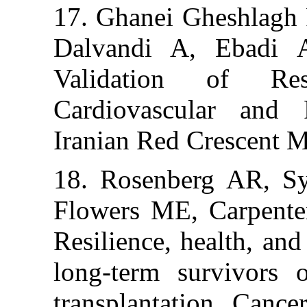
17. Ghanei Ghes
Dalvandi A, E
Validation o
Cardiovascular
Iranian Red Cre
18. Rosenberg 
Flowers ME, Car
Resilience, heal
long-term surv
transplantation