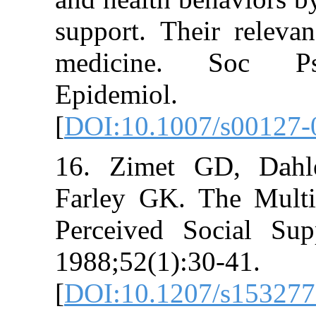
support. Their 
medicine. So
Epidemiol.
[
DOI:10.1007/s
16. Zimet GD
Farley GK. The
Perceived Soci
1988;52(1):30-4
[
DOI:10.1207/s