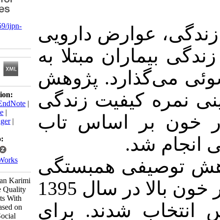
‎ 10.21859/ijpn-
، عوارض دارویی
05064
ماران مبتلا به
ی‌گذارد. پژوهش
ه کیفیت زندگی
Download citation:
BibTeX
|
RIS
|
EndNote
|
Medlars
|
ProCite
|
ن بر اساس تاب
Reference Manager
|
RefWorks
م شد
Send citation to:
Mendeley
Zotero
RefWorks
وصیفی همبستگی
Baghi V, Baghban Karimi
120 بیمار مبتلا به فشار خون بالا در سال 1395
E. Predicting the Quality
of Life of Patients With
ب شدند. برای
Hypertension Based on
Resilience and Social