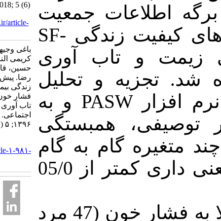
Support. IJPN 2018; 5 (6)
اطلاعات جمعیت
:24-30
URL:
http://ijpn.ir/article-
شناختی و پرسشنامه‌های کیفیت زندگی SF-
1-981-fa.html
باغی وجیهه، باغبان
12، تاب آوری
کریمی الناز، جعفری
حسین، قانعی قشلاق
تجزیه و تحلیل
رضا. پیش بینی کیفیت
زندگی بیماران مبتلا به
داده‌ها با استفاده از نرم افزار PASW و به
فشار خون بالا بر اساس
تاب آوری و حمایت
اجتماعی. روان پرستاری.
یفی، همبستگی
۱۳۹۶; ۵ (۶) :۲۴-۳۰
ره گام به گام
URL:
http://ijpn.ir/article-۱-۹۸۱-
fa.html
استفاده شد. سطح معنی داری کمتر از 05/0
یافته‌ها: 120 بیمار مبتلا به فشار خون (47 مرد