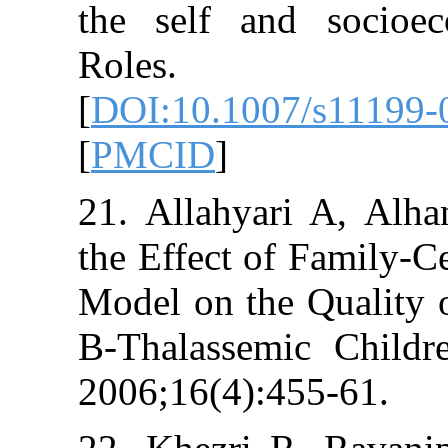
the self and s
Roles. 20
[
DOI:10.1007/s
[
PMCID
]
21. Allahyari 
the Effect of 
Model on the Qu
B-Thalassemic C
2006;16(4):455-