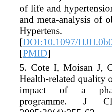
of life and hype
and meta-analysi
Hypertens.
[
DOI:10.1097/
[
PMID
]
5. Cote I, Mois
Health-related qu
impact of a 
programme.