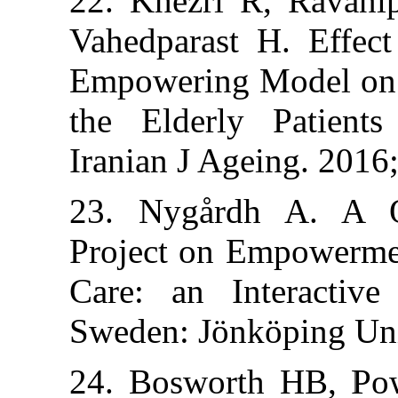
22. Khezri R,
Vahedparast H.
Empowering Mode
the Elderly Pa
Iranian J Agein
23. Nygårdh A
Project on Emp
Care: an Inter
Sweden: Jönköpi
24. Bosworth 