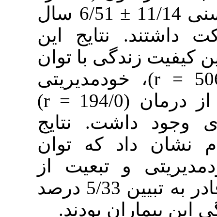
و 73 زن) با میانگین سنی 11/14 ± 6/51 سال
ند. نتایج این
ت زندگی با توان
افزایی معقولانه (506/0 = r)، خودمدیریتی
(471/0 = r) و تبعیت از درمان (194/0 = r)
 داشت. نتایج
 داد که توان
تی و تبعیت از
درمان روی هم رفته قادر به تبیین 5/33 درصد
بیماران بودند