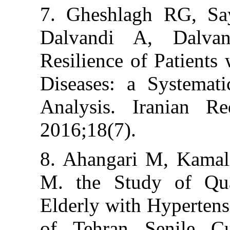
7. Gheshlagh 
Dalvandi A, 
Resilience of Pa
Diseases: a Sy
Analysis. Ira
2016;18(7).
8. Ahangari M,
M. the Study 
Elderly with H
of Tehran Sen