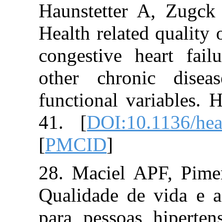
Haunstetter A,
Health related qu
congestive hea
other chronic
functional varia
41. [
DOI:10.11
[
PMCID
]
28. Maciel APF
Qualidade de v
para pessoas hi