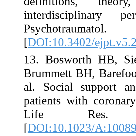
definitions, 
interdiscipli
Psychotr
[
DOI:10.3402/ej
13. Bosworth 
Brummett BH, B
al. Social sup
patients with c
Life Res.
[
DOI:10.1023/