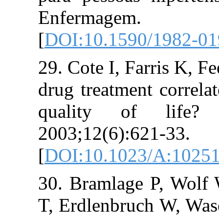
Enfermagem
[
DOI:10.1590/
29. Cote I, Farr
drug treatment c
quality of 
2003;12(6):621-
[
DOI:10.1023/
30. Bramlage P
T, Erdlenbruch 