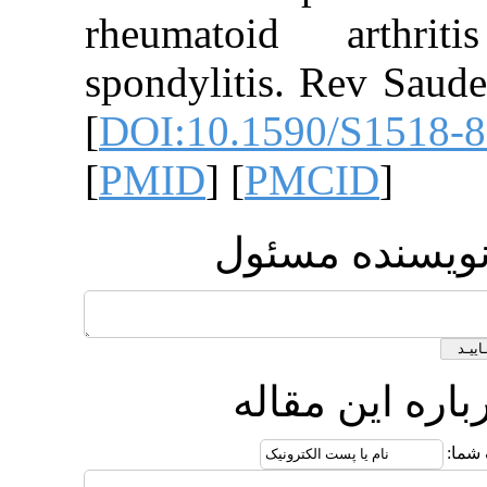
rheumatoid a
spondylitis. Re
[
DOI:10.1590/S
[
PMID
] [
PMCI
ده مسئول
ن مقاله