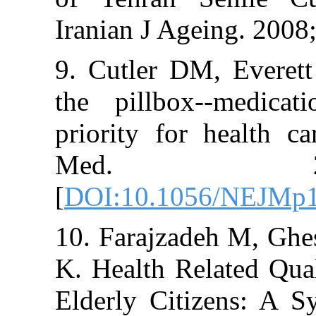
Iranian J Ageing
9. Cutler DM, 
the pillbox--
priority for h
Med. 2010
[
DOI:10.1056/
10. Farajzadeh
K. Health Relate
Elderly Citize