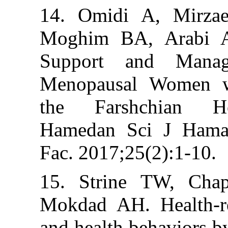
14. Omidi A, 
Moghim BA, Ar
Support and 
Menopausal Wo
the Farshchi
Hamedan Sci J
Fac. 2017;25(2)
15. Strine TW
Mokdad AH. Hea
and health behav