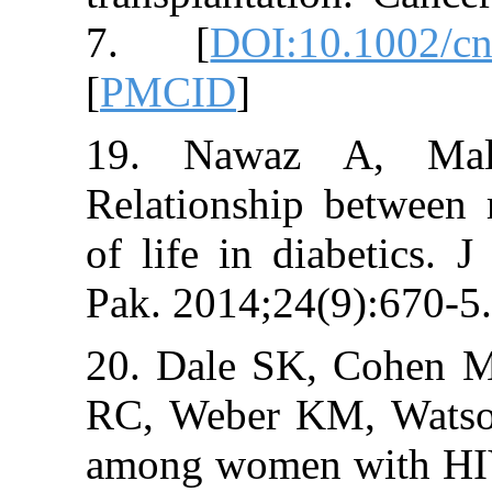
7. [
DOI:10.1
[
PMCID
]
19. Nawaz A
Relationship be
of life in diabe
Pak. 2014;24(9)
20. Dale SK, C
RC, Weber KM, 
among women wi