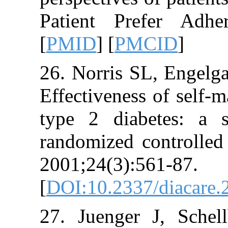
Patient Prefer
[
PMID
] [
PMCI
26. Norris SL,
Effectiveness of
type 2 diabete
randomized contr
2001;24(3):561-
[
DOI:10.2337/di
27. Juenger J,