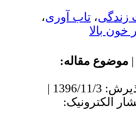
،
تاب آوری
،
لا
ع مقاله
دریافت: 1396/4/17 | پذیرش: 1396/11/3 |
نتشار الکترونیک