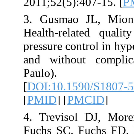
2011;52(5):407-
3. Gusmao JL,
Health-related
pressure control
and without co
Paulo). 2
[
DOI:10.1590/
[
PMID
] [
PMCI
4. Trevisol DJ
Fuchs SC, Fuchs