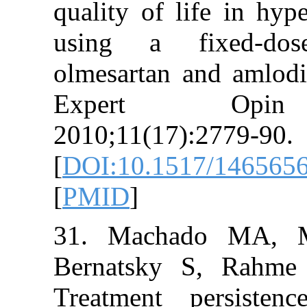
quality of life
using a fixe
olmesartan and 
Expert Op
2010;11(17):27
[
DOI:10.1517/1
[
PMID
]
31. Machado 
Bernatsky S, 
Treatment per