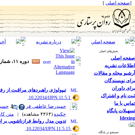
[
صفحه اصلی
]
بخش‌های اصلی
صفحه اصلی
دوره ۱۱، شماره ۵ - ( آذر و دی ۱۴۰۲ )
اطلاعات نشریه
آرشیو مجله و مقالات
برای نویسندگان
برای داوران
تیپولوژی راهبردهای مراقبت از ر
ثبت نام و اشتراک
‎ 10.22034/IJPN.11.5.1
تماس با ما
حمیدرضا عاطفی فر
،
حسین
تسهیلات پایگاه
چکیده
(۴۳۶۴ مشاهده)
|
متن کامل 
Idexing
تدوین مدل روابط فرازناشویی بر 
‎ 10.22034/IJPN.11.5.15
جستجو در پایگاه