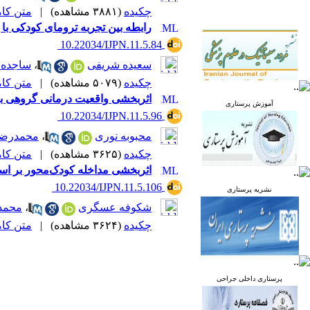
چکیده
(۳۸۸۱ مشاهده)
|
متن کامل 
رابطه بین تجربه ترومای کودکی با
‎ 10.22034/IJPN.11.5.84
سعیده شریفی
،
ساجده 
چکیده
(۵۰۷۹ مشاهده)
|
متن کامل 
اثربخشی واقعیت درمانی گروهی بر
آموزش پرستاری
‎ 10.22034/IJPN.11.5.96
محبوبه نوری
،
محمدرضا
چکیده
(۳۶۲۵ مشاهده)
|
متن کامل 
اثربخشی مداخله کودک‌محور بر اسا
‎ 10.22034/IJPN.11.5.106
نشریه پرستاری
شکوفه عسگری
،
محمد
چکیده
(۳۶۲۴ مشاهده)
|
متن کامل 
پرستاری داخلی جراحی