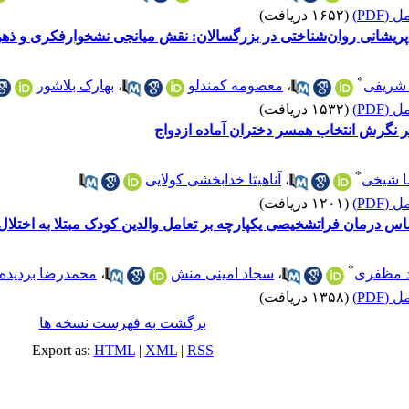
(PDF)
(۱۶۵۲ دریافت)
 پریشانی روان‌شناختی در بزرگسالان: نقش میانجی نشخوارفکری و ذه
*
شریفی
،
معصومه کمندلو
،
بهارک بلاشور
(PDF)
(۱۵۳۲ دریافت)
 نگرش انتخاب همسر دختران آماده ازدواج
*
 شیخی
،
آناهیتا خدابخشی کولایی
(PDF)
(۱۲۰۱ دریافت)
س درمان فراتشخیصی یکپارچه بر تعامل والدین کودک مبتلا به اختلال
*
 مظفری
،
سجاد امینی منش
،
محمدرضا بردیده
(PDF)
(۱۳۵۸ دریافت)
برگشت به فهرست نسخه ها
Export as:
HTML
|
XML
|
RSS