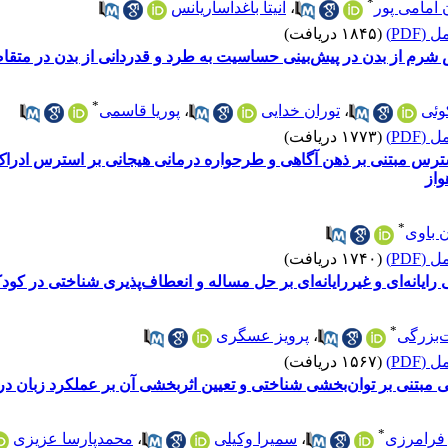
*
امامی پور
،
آنیتا باغداساریانس
(PDF)
(۱۸۴۵ دریافت)
م از بدن در پیش‌بینی حساسیت به طرد و قدردانی از بدن در متقاض
*
وئی
،
توران خدایی
،
پوریا قاسمی
(PDF)
(۱۷۷۳ دریافت)
س مبتنی بر ذهن آگاهی و طرحواره درمانی هیجانی بر استرس ادراک
واز
*
 باوی
(PDF)
(۱۷۴۰ دریافت)
ایانه‌ای و غیررایانه‌ای بر حل مساله و انعطاف‌پذیری شناختی در کود
*
‌بزرگی
،
پرویز عسگری
(PDF)
(۱۵۶۷ دریافت)
ی مبتنی بر توان‌بخشی شناختی و تعیین اثربخشی آن بر عملکرد زبان در
*
 فرامرزی
،
سمیرا وکیلی
،
محمدپارسا عزیزی