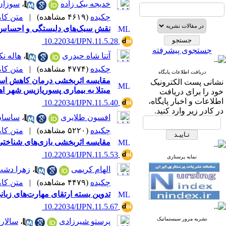
خدیجه بیک زاده
،
سوزان 
چکیده
(۴۶۱۹ مشاهده)
|
متن کامل 
نقش سبک‌های دلبستگی و احساس شر
‎ 10.22034/IJPN.11.5.28
جستجوی پیشرفته
آتنا شاه حیدری
،
هاله نک
چکیده
(۴۷۷۴ مشاهده)
|
متن کامل 
دریافت اطلاعات پایگاه
مقایسه اثربخشی درمان کاهش استر
نشانی پست الکترونیک
مبتلا به بیماری پسوریازیس شهر اه
خود را برای دریافت
اطلاعات و اخبار پایگاه،
‎ 10.22034/IJPN.11.5.40
در کادر زیر وارد کنید.
افسون طلایری
،
ساسان
چکیده
(۵۲۲۰ مشاهده)
|
متن کامل 
مقایسه اثربخشی بازی‌های شناختی ر
‎ 10.22034/IJPN.11.5.53
نمایه پرستاری
الهام کریمی
،
زهرا دشت
چکیده
(۴۴۷۹ مشاهده)
|
متن کامل 
تدوین بسته ارتقای مهارت‌های زبان
‎ 10.22034/IJPN.11.5.67
نشریه مرور سیستماتیک
پرستو شیرزادی
،
سالار